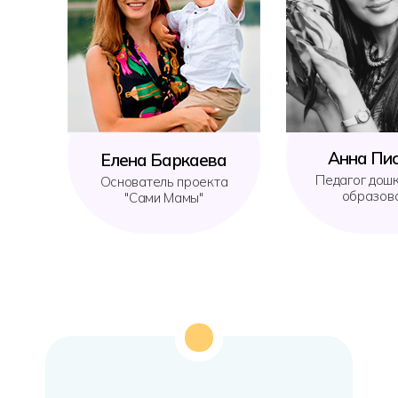
Анна Пи
Елена Баркаева
Педагог дош
Анна Пис
Елена Баркаева
Основатель проекта
образов
"Сами Мамы"
Педагог дошк
Основатель проекта
образова
"Сами Мамы"