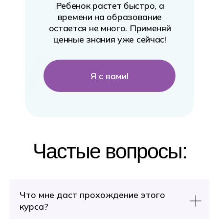
Ребенок растет быстро, а
времени на образование
остается не много. Применяй
ценные знания уже сейчас!
Я с вами!
Ольга До
Рамина Улла
Детски
Нутрициолог
нейропсих
Частые вопросы:
Что мне даст прохождение этого
курса?